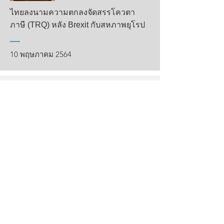
ไทยลงนามความตกลงจัดสรรโควตา
ภาษี (TRQ) หลัง Brexit กับสหภาพยุโรป
10 พฤษภาคม 2564