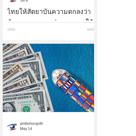
Jul 8
ไทยให้สัตยาบันความตกลงว่า
ด้วยการอุดหนุนประมง ภายใต้
องค์การการค้าโลกโชว์บทบาท
นำด้านการรักษาความยั่งยืน
ของทรัพยากรสัตว์น้ำ
pmtwmocgoth
May 14