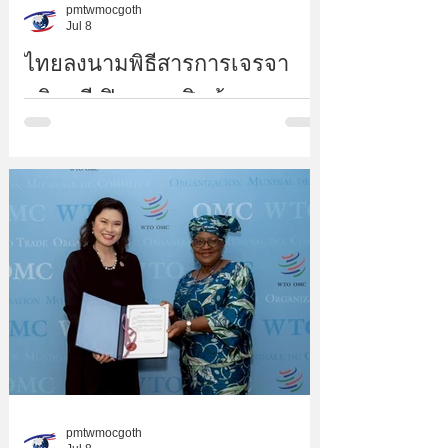
pmtwmocgoth
Jul 8
ไทยลงนามพิธีสารการเจรจา
ทวิภาคีเปิดตลาดสินค้าและ
บริการกับเอธิโอเปีย สนับสนุน
การเข้าเป็นสมาชิก WTO พร้อม
เปิดโอกาสการค้าและการลงทุน
ของไทยในตลาดแอฟริกา
pmtwmocgoth