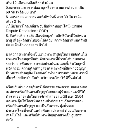
เดิม 12 เดือน เหลือเพียง 6 เดือน
5.ลดระยะเวลาการต่ออายุเครื่องหมายการค้าจากเดิม
60 วัน เหลือ 60 นาที
6. ลดระยะเวลาการจดแจ้งลิขสิทธิ์ จาก 30 วัน เหลือ
เพียง 3 วัน
7.ให้บริการไกล่เกลี่ยระงับข้อพิพาทออนไลน์ (Online
Dispute Resolution : ODR)
8. จัดทำบริการแจ้งเตือนข้อมูลด้านสิทธิบัตรที่ใกล้หมด
อายุ เพื่อผู้ผลิตยาไทยจะได้เตรียมการผลิตยาที่หมดสิทธิ
บัตรแล้วเป็นการล่วงหน้าได้
มาตรการเหล่านี้จะเป็นแนวทางสำคัญในการผลักดันให้
ประเทศไทยหลุดพ้นกับดักประเทศที่มีรายได้ปานกลาง
รองรับการพัฒนาประเทศอย่างมั่นคงและยั่งยืนในยุคที่
นวัตกรรม ความคิดสร้างสรรค์ และทรัพย์สินทางปัญญา
มีบทบาทสำคัญยิ่ง โดยตั้งเป้าทำงานร่วมกับหน่วยงานที่
เกี่ยวข้องเพื่อขยับอันดับนวัตกรรมไทยให้ดีขึ้นต่อไป
พร้อมกันนั้น นายจุรินทร์ได้กล่าวแสดงความขอบคุณต่อ
องค์การทรัพย์สินทางปัญญาโลกและผู้ร่วมเผยแพร่ที่ได้
ทำงานอย่างหนักในการจัดทำรายงาน GII พ.ศ. 2564
และกระตุ้นให้โลกเห็นความสำคัญของนวัตกรรมและ
ทรัพย์สินทางปัญญา และยืนยันความมุ่งมั่นของ
ประเทศไทยที่จะเดินหน้าพัฒนาประเทศ ด้วยนวัตกรรม
เทคโนโลยี และทรัพย์สินทางปัญญาอย่างเป็นรูปธรรม
ต่อไป
เทปบันทึกการกล่าวถ้อยแถลง