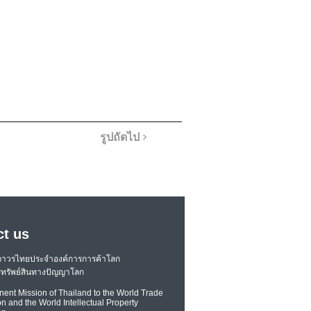
รูปถัดไป >
ct us
ถาวรไทยประจำองค์การการค้าโลก
ทรัพย์สินทางปัญญาโลก
ent Mission of Thailand to the World Trade
n and the World Intellectual Property