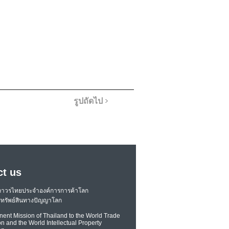
รูปถัดไป >
ct us
ถาวรไทยประจำองค์การการค้าโลก
ทรัพย์สินทางปัญญาโลก
ent Mission of Thailand to the World Trade
n and the World Intellectual Property