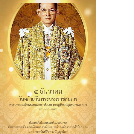
๕ ธันวาคม
วันคล้ายวันพระบรมราชสมภพ
พระบาทสมเด็จพระบรมชนกาธิเบศร มหาภูมิพลอดุลยเดชมหาราช
บรมนาถบพิตร
ด้วยเกล้าด้วยกระหม่อมขอเดชะ
ข้าพระพุทธเจ้า คณะผู้แทนถาวรไทยประจำองค์การการค้าโลก และ
องค์การทรัพย์สินทางปัญญาโลก