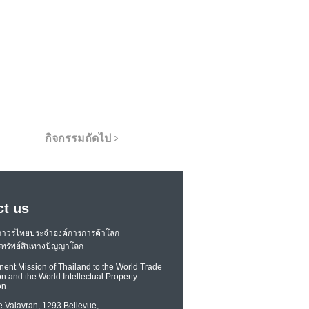
กิจกรรมถัดไป >
ct us
ถาวรไทยประจำองค์การการค้าโลก
ทรัพย์สินทางปัญญาโลก
ent Mission of Thailand to the World Trade
n and the World Intellectual Property
on
e Valavran, 1293 Bellevue,