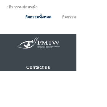
< กิจกรรมก่อนหน้า
กิจกรรมทั้งหมด
กิจกรรมถัดไป >
Contact us
คณะผู้แทนถาวรไทยประจำองค์การการค้าโลก
และองค์การทรัพย์สินทางปัญญาโลก
The Permanent Mission of Thailand to the
World Trade Organization and the World
Intellectual Property Organization
79, route de Valavran, 1293 Bellevue,