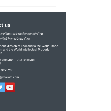
ct us
ถาวรไทยประจำองค์การการค้าโลก
ทรัพย์สินทางปัญญาโลก
ent Mission of Thailand to the World Trade
n and the World Intellectual Property
on
าบริการภาคการขนส่งและ
e Valavran, 1293 Bellevue,
รดิจิทัล สนับสนุนการฟื้น
d
องภาคบริการในไตรมาสที่
22 9295200
งปี 2564
@thaiwto.com