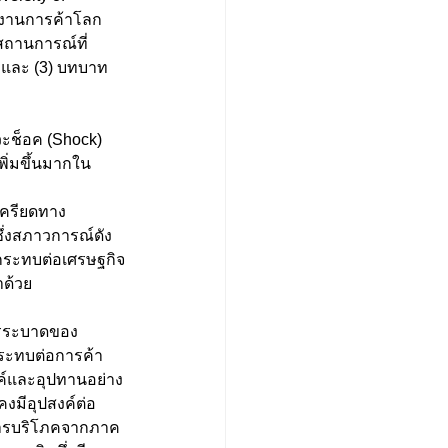
ายงานการค้าโลก
สถานการณ์ที่
 และ (3) บทบาท
วะช็อค (Shock)
ิ่มขึ้นมากใน
ครียดทาง
่งสภาวการณ์ดัง
ังกระทบต่อเศรษฐกิจ
ด้วย 
การระบาดของ
กระทบต่อการค้า
ค์และอุปทานอย่าง
คงมีอุปสงค์ต่อ
บการบริโภคจากภาค