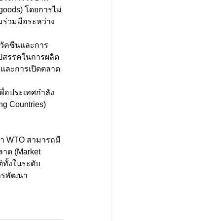
l goods) โดยการไม่
มร่วมมือระหว่าง
ิตวัคซีนและการ
อุปสรรคในการผลิต
็น และการเปิดตลาด
พื่อประเทศกำลัง
g Countries) 
ลาด (Market 
ทั้งในระดับ
การพัฒนา