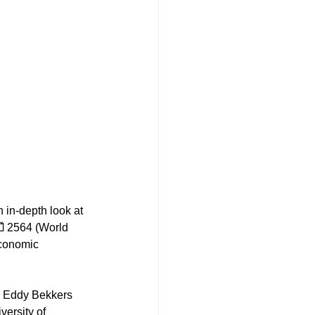
ี 2564 (World 
conomic 
ersity of 