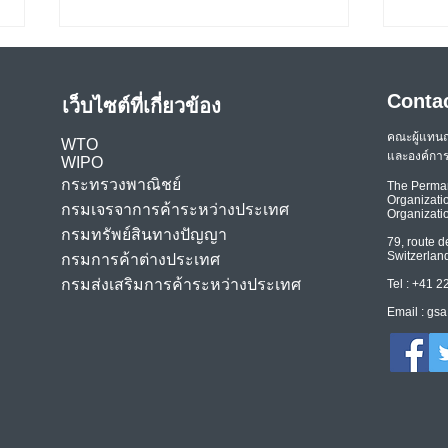
Conta
เว็บไซต์ที่เกี่ยวข้อง
คณะผู้แทน
WTO
และองค์การ
WIPO
กระทรวงพาณิชย์
The Perman
Organizatio
กรมเจรจาการค้าระหว่างประเทศ
Organizati
องค์กรระหว่างประเทศหารือถึง
อัตร
กรมทรัพย์สินทางปัญญา
79, route d
วิธีปรับปรุงการเข้าถึงวัคซีน
บริกา
Switzerlan
กรมการค้าต่างประเทศ
ป้องกันโควิดและปรับปรุง
ตัวข
กรมส่งเสริมการค้าระหว่างประเทศ
Tel : +41 
มาตรการรับมือต่าง ๆ
3 ขอ
Email :
gsa