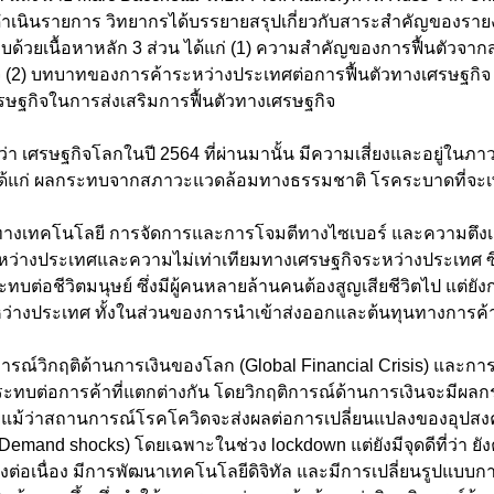
นผู้ดำเนินรายการ วิทยากรได้บรรยายสรุปเกี่ยวกับสาระสำคัญของร
บด้วยเนื้อหาหลัก 3 ส่วน ได้แก่ (1) ความสำคัญของการฟื้นตัวจาก
(2) บทบาทของการค้าระหว่างประเทศต่อการฟื้นตัวทางเศรษฐกิจ
ษฐกิจในการส่งเสริมการฟื้นตัวทางเศรษฐกิจ
่า เศรษฐกิจโลกในปี 2564 ที่ผ่านมานั้น มีความเสี่ยงและอยู่ในภา
ด้แก่ ผลกระทบจากสภาวะแวดล้อมทางธรรมชาติ โรคระบาดที่จะเพ
างเทคโนโลยี การจัดการและการโจมตีทางไซเบอร์ และความตึงเ
ว่างประเทศและความไม่เท่าเทียมทางเศรษฐกิจระหว่างประเทศ ซึ
ะทบต่อชีวิตมนุษย์ ซึ่งมีผู้คนหลายล้านคนต้องสูญเสียชีวิตไป แต่ย
่างประเทศ ทั้งในส่วนของการนำเข้าส่งออกและต้นทุนทางการค้า
นการณ์วิกฤติด้านการเงินของโลก (Global Financial Crisis) และ
ระทบต่อการค้าที่แตกต่างกัน โดยวิกฤติการณ์ด้านการเงินจะมีผล
ดยแม้ว่าสถานการณ์โรคโควิดจะส่งผลต่อการเปลี่ยนแปลงของอุปสง
Demand shocks) โดยเฉพาะในช่วง lockdown แต่ยังมีจุดดีที่ว่า ยัง
งต่อเนื่อง มีการพัฒนาเทคโนโลยีดิจิทัล และมีการเปลี่ยนรูปแบ